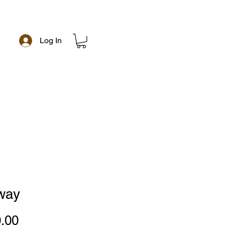
Log In
e
way
Price
.00