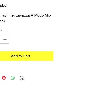
luded
 machine, Lavazza A Modo Mio
es)
*
Add to Cart