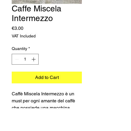
Caffe Miscela
Intermezzo
Price
€3.00
VAT Included
Quantity
*
Add to Cart
Caffè Miscela Intermezzo è un
must per ogni amante del caffè
che possiede una macchina
Espresso point (FAP). Queste
capsule compatibili sono
realizzate per offrire un espresso