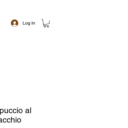
Log In
e
puccio al
acchio