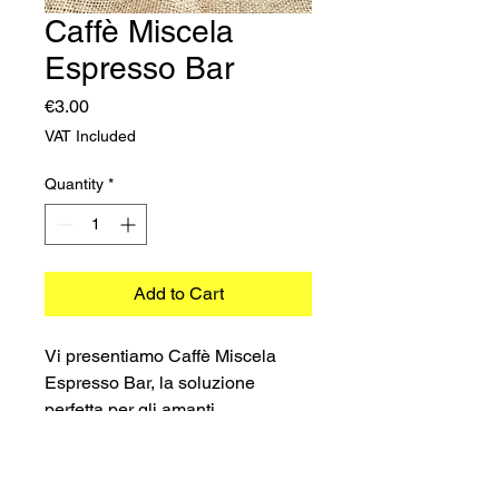
Caffè Miscela
Espresso Bar
Price
€3.00
VAT Included
Quantity
*
Add to Cart
Vi presentiamo Caffè Miscela
Espresso Bar, la soluzione
perfetta per gli amanti
dell'espresso di alta qualità. Le
nostre capsule per espresso sono
specificamente progettate per