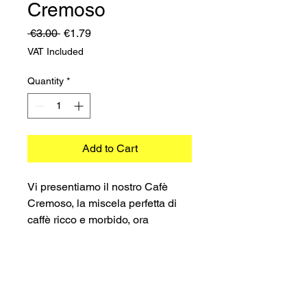
Cremoso
Regular
Sale
 €3.00 
€1.79
Price
Price
VAT Included
Quantity
*
Add to Cart
Vi presentiamo il nostro Cafè
Cremoso, la miscela perfetta di
caffè ricco e morbido, ora
disponibile in capsule compatibili
con le macchine Lavazza Firma
Base. Realizzata con i migliori
chicchi di caffè, questa miscela
©2023 TRADIMEX SRLS · VAT number
esclusiva è il risultato di anni di