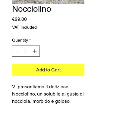
Nocciolino
Price
€29.00
VAT Included
Quantity
*
Add to Cart
Vi presentiamo il delizioso
Nocciolino, un solubile al gusto di
nocciola, morbido e goloso,
perfetto per chi ama una bevanda
ricca e dal sapore di nocciola.
Queste comode e facili da usare
capsule Nocciolino sono
©2023 TRADIMEX SRLS · VAT number