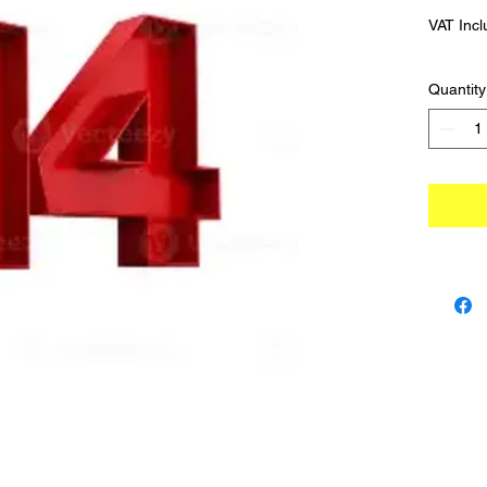
VAT Inc
Quantity
 TRADIMEX SRLS · VAT number 12746060966
Cookie Policy
–
Privacy