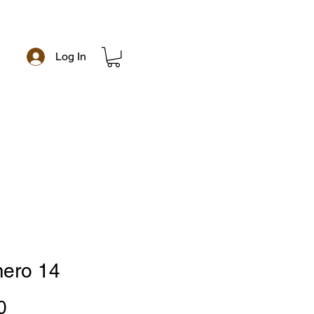
Log In
e
ero 14
Price
0