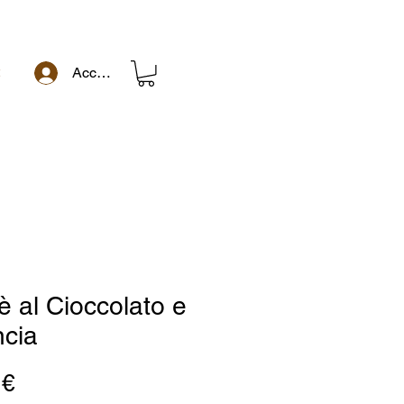
t
Accedi
è al Cioccolato e
ncia
Prezzo
 €