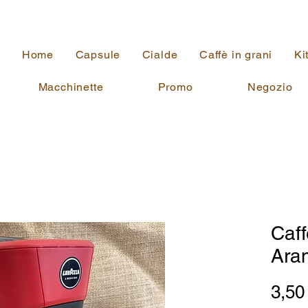
Home
Capsule
Cialde
Caffè in grani
Ki
Macchinette
Promo
Negozio
Caff
Ara
3,50