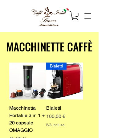
MACCHINETTE CAFFÈ
MACCHINETTE CAFFÈ
Bialetti
Macchinetta
Bialetti
Portatile 3 in 1 +
Prezzo
100,00 €
20 capsule
IVA inclusa
OMAGGIO