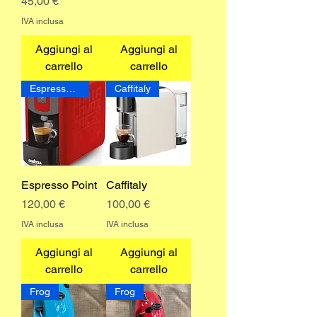
Prezzo
45,00 €
IVA inclusa
Aggiungi al
Aggiungi al
carrello
carrello
Espresso Point
Caffitaly
Espresso Point
Caffitaly
Prezzo
Prezzo
120,00 €
100,00 €
IVA inclusa
IVA inclusa
Aggiungi al
Aggiungi al
carrello
carrello
Frog
Frog