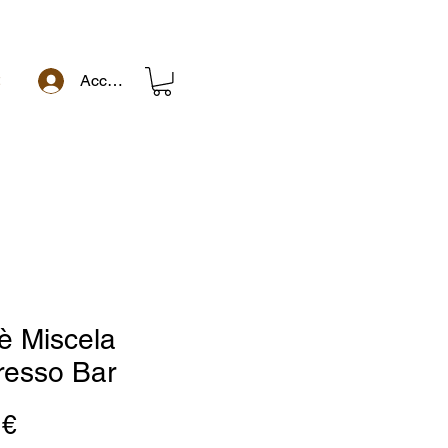
t
Accedi
è Miscela
resso Bar
Prezzo
 €