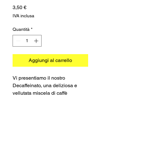
Prezzo
3,50 €
IVA inclusa
Quantità
*
Aggiungi al carrello
Vi presentiamo il nostro
Decaffeinato, una deliziosa e
vellutata miscela di caffè
decaffeinato in comode
capsule.Le nostre capsule di
decaffeinato sono compatibili con
le macchine Nespresso per un
©2026 TRADIMEX SRLS · P.Iva
facile utilizzo. Il nostro caffè
12746060966
Cookie Policy
–
Privacy Policy
decaffeinato è di nostra