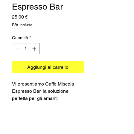
Espresso Bar
Prezzo
25,00 €
IVA inclusa
Quantità
*
Aggiungi al carrello
Vi presentiamo Caffè Miscela
Espresso Bar, la soluzione
perfetta per gli amanti
dell'espresso di alta qualità. Le
nostre capsule per espresso sono
specificamente progettate per
l'uso con le macchine Nespresso,
©2026 TRADIMEX SRLS · P.Iva