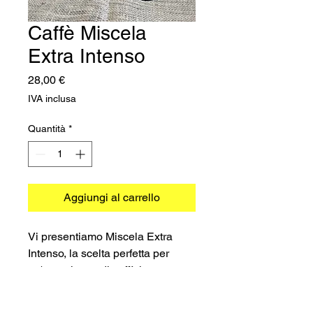
Caffè Miscela
Extra Intenso
Prezzo
28,00 €
IVA inclusa
Quantità
*
Aggiungi al carrello
Vi presentiamo Miscela Extra
Intenso, la scelta perfetta per
un'esperienza di caffè intensa e
decisa. Queste capsule sono
specificamente progettate per