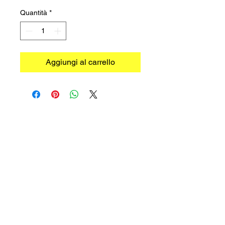
Quantità
*
Aggiungi al carrello
©2026 TRADIMEX SRLS · P.Iva
12746060966
Cookie Policy
–
Privacy Policy
Powered by
Caracciolo's Web Design