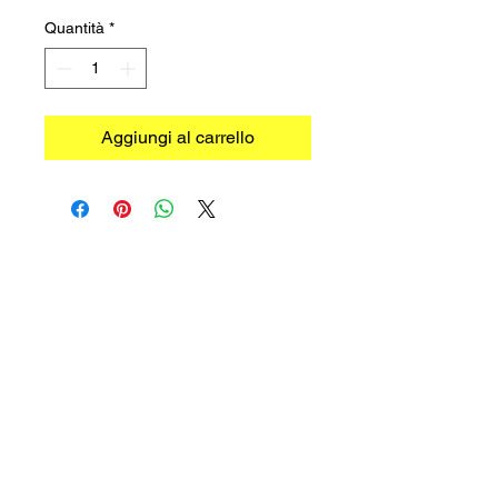
Quantità
*
Aggiungi al carrello
©2026 TRADIMEX SRLS · P.Iva
12746060966
Cookie Policy
–
Privacy Policy
Powered by
Caracciolo's Web Design