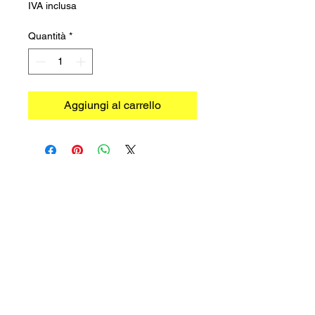
IVA inclusa
Quantità
*
Aggiungi al carrello
©2026 TRADIMEX SRLS · P.Iva
12746060966
Cookie Policy
–
Privacy Policy
Powered by
Caracciolo's Web Design