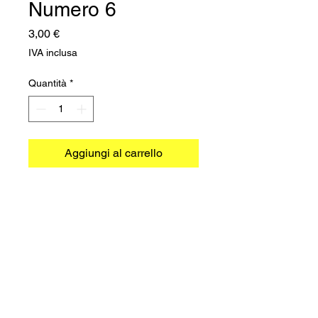
Numero 6
Prezzo
3,00 €
IVA inclusa
Quantità
*
Aggiungi al carrello
©2026 TRADIMEX SRLS · P.Iva
12746060966
Cookie Policy
–
Privacy Policy
Powered by
Caracciolo's Web Design