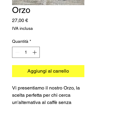
Orzo
Prezzo
27,00 €
IVA inclusa
Quantità
*
Aggiungi al carrello
Vi presentiamo il nostro Orzo, la
scelta perfetta per chi cerca
un'alternativa al caffè senza
caffeina. Queste capsule sono
compatibili con la macchina da
caffè A modo mio, rendendo più
facile che mai gustare una