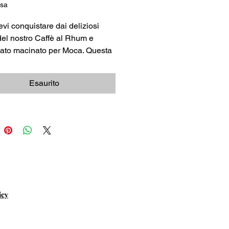
usa
evi conquistare dai deliziosi
del nostro Caffè al Rhum e
ato macinato per Moca. Questa
one da 250 g di caffè macinato
tta per preparare una deliziosa e
Esaurito
ca tazza di caffè a casa.
ante combinazione di rum e
ato crea un profilo aromatico
 avvolgente che delizierà
ente il vostro palato.
nte i sapori intensi, questo
on contiene alcol, solo un
so aroma. Concedetevi
rienza di caffè degna di
icy
rienza gustativa con il nostro
l Rhum e Cioccolato.
simo!