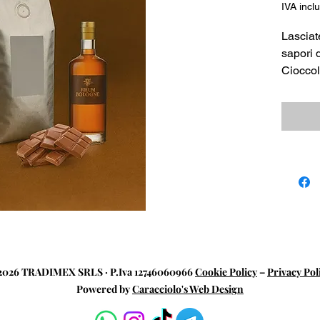
IVA incl
Lasciat
sapori 
Cioccol
confezi
è perfe
aromati
L'invit
cioccol
unico e
sicuram
Nonosta
caffè n
delizio
un'espe
026 TRADIMEX SRLS · P.Iva 12746060966
Cookie Policy
–
Privacy Pol
un'espe
Powered by
Caracciolo's Web Design
Caffè a
Buonis