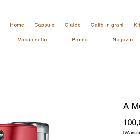
Home
Capsule
Cialde
Caffè in grani
Ki
Macchinette
Promo
Negozio
A M
100,
IVA incl