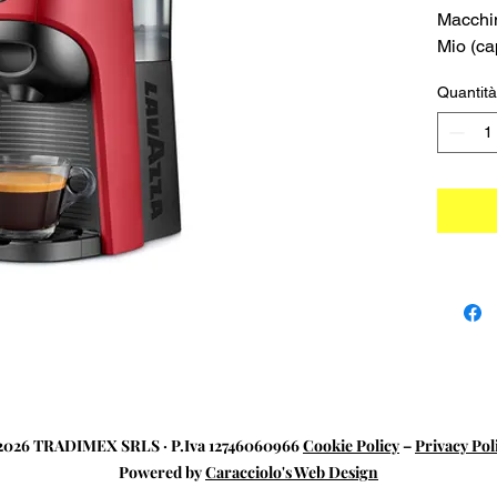
Macchin
Mio (ca
Quantità
026 TRADIMEX SRLS · P.Iva 12746060966
Cookie Policy
–
Privacy Pol
Powered by
Caracciolo's Web Design