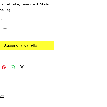
a del caffè, Lavazza A Modo
psule)
*
Aggiungi al carrello
icy