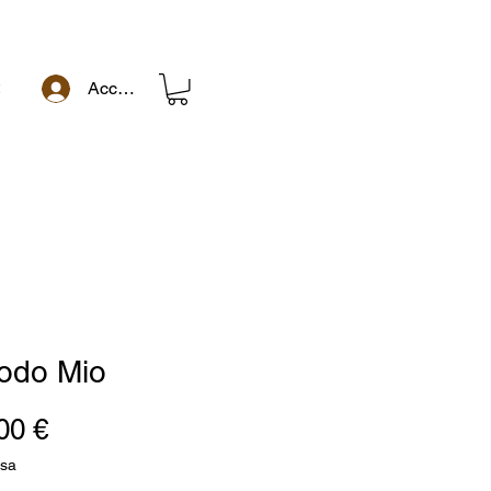
t
Accedi
odo Mio
Prezzo
00 €
usa