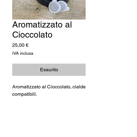
Aromatizzato al
Cioccolato
Prezzo
25,00 €
IVA inclusa
Esaurito
Aromatizzato al Cioccolato, cialde
compatibili.
©2026 TRADIMEX SRLS · P.Iva
12746060966
Cookie Policy
–
Privacy Policy