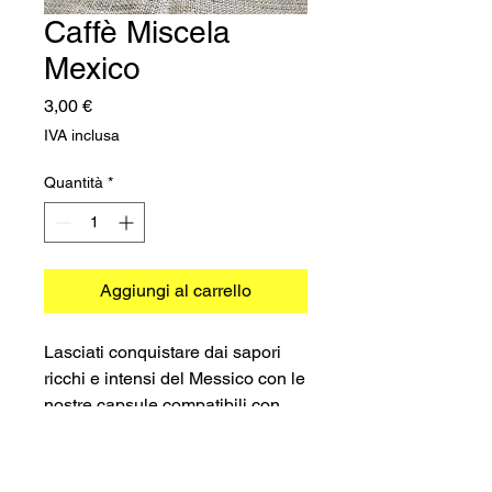
Caffè Miscela
Mexico
Prezzo
3,00 €
IVA inclusa
Quantità
*
Aggiungi al carrello
Lasciati conquistare dai sapori
ricchi e intensi del Messico con le
nostre capsule compatibili con
macchinetta Espresso Point
(FAP). Le nostre capsule di caffè
sono riempite con i migliori