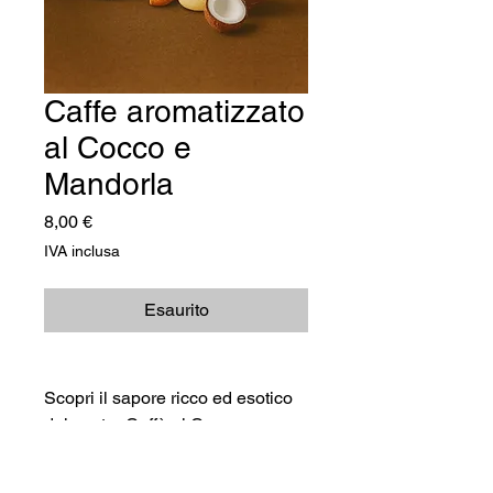
Caffe aromatizzato
al Cocco e
Mandorla
Prezzo
8,00 €
IVA inclusa
Esaurito
Scopri il sapore ricco ed esotico
del nostro Caffè al Cocco e
Mandorla macinato per Moca.
Questa confezione da 250 g è