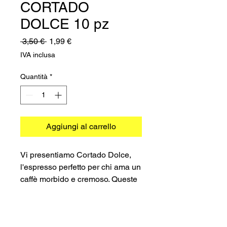
CORTADO
DOLCE 10 pz
Prezzo
Prezzo
 3,50 € 
1,99 €
regolare
scontato
IVA inclusa
Quantità
*
Aggiungi al carrello
Vi presentiamo Cortado Dolce,
l'espresso perfetto per chi ama un
caffè morbido e cremoso. Queste
capsule sono specificamente
progettate per essere compatibili
con la popolare macchina da