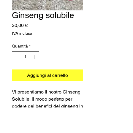
Ginseng solubile
Prezzo
30,00 €
IVA inclusa
Quantità
*
Aggiungi al carrello
Vi presentiamo il nostro Ginseng
Solubile, il modo perfetto per
godere dei benefici del ginseng in
una comoda capsula.
Appositamente progettate per
l'uso con la macchina Caffitaly,