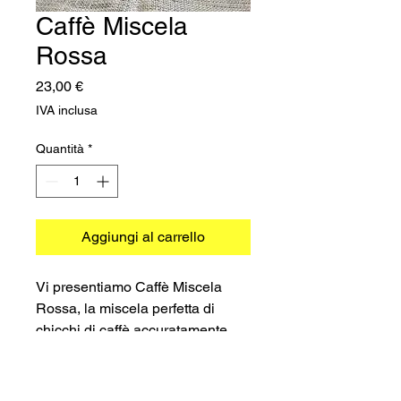
Caffè Miscela
Rossa
Prezzo
23,00 €
IVA inclusa
Quantità
*
Aggiungi al carrello
Vi presentiamo Caffè Miscela
Rossa, la miscela perfetta di
chicchi di caffè accuratamente
selezionati, ora disponibile in
comode capsule compatibili.
Questo caffè ricco e saporito è