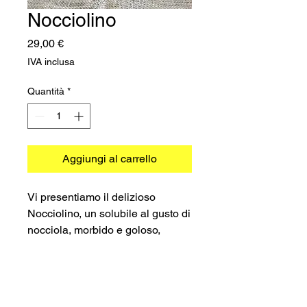
Nocciolino
Prezzo
29,00 €
IVA inclusa
Quantità
*
Aggiungi al carrello
Vi presentiamo il delizioso
Nocciolino, un solubile al gusto di
nocciola, morbido e goloso,
perfetto per chi ama una bevanda
ricca e dal sapore di nocciola.
Queste comode e facili da usare
capsule Nocciolino sono
©2026 TRADIMEX SRLS · P.Iva